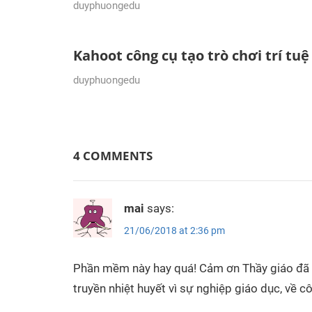
17/08/2018
duyphuongedu
Kahoot công cụ tạo trò chơi trí tu
12/07/2018
duyphuongedu
4 COMMENTS
mai
says:
21/06/2018 at 2:36 pm
Phần mềm này hay quá! Cảm ơn Thầy giáo đã c
truyền nhiệt huyết vì sự nghiệp giáo dục, về c