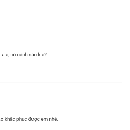
t a ạ, có cách nào k a?
i ko khắc phục được em nhé.