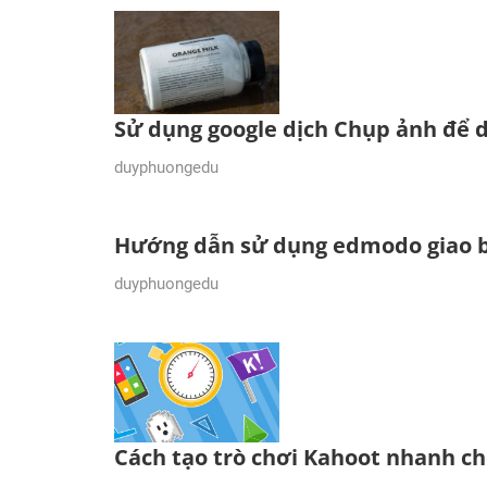
Sử dụng google dịch Chụp ảnh để d
15/12/2018
duyphuongedu
Hướng dẫn sử dụng edmodo giao bà
07/10/2018
duyphuongedu
Cách tạo trò chơi Kahoot nhanh c