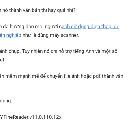
n nó thành văn bản thì hay quá nhỉ?
nh đã hướng dẫn mọi người c
ách sử dụng điện thoại để
ên nghiệp
như là dùng máy scanner.
h chụp. Tuy nhiên nó chỉ hỗ trợ tiếng Anh và một số
ệt.
ần mềm mạnh mẽ để chuyển file ảnh hoặc pdf thành văn
 dung.
Y.FineReader.v11.0.110.12x