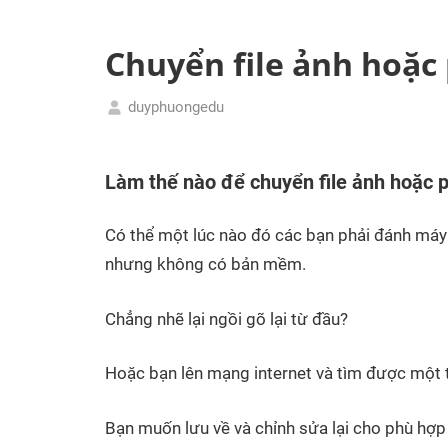
tầm
Phương
quốc
Chuyển file ảnh hoặc
tế
duyphuongedu
11/06/2018
Thiết
kế
Làm thế nào để chuyển file ảnh hoặc 
bài
giảng
Có thể một lúc nào đó các bạn phải đánh máy lạ
điện
tử
nhưng không có bản mềm.
Powerpoint
Word
Chẳng nhẽ lại ngồi gõ lại từ đầu?
Exel
cho
Hoặc bạn lên mạng internet và tìm được một tài
giáo
viên
Bạn muốn lưu về và chỉnh sửa lại cho phù hợp t