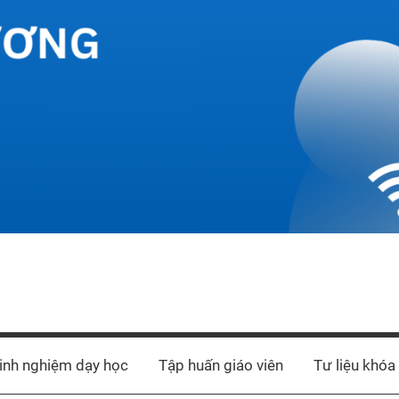
inh nghiệm dạy học
Tập huấn giáo viên
Tư liệu khóa