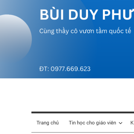
Skip
to
content
Bùi
Cùng
thầy
Duy
cô
Trang chủ
Tin học cho giáo viên
K
vươn