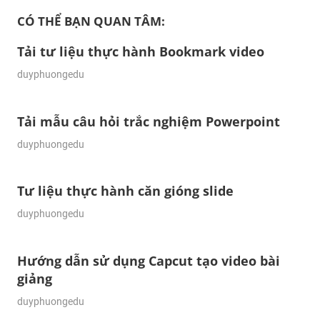
CÓ THỂ BẠN QUAN TÂM:
Tải tư liệu thực hành Bookmark video
31/03/2024
duyphuongedu
Tải mẫu câu hỏi trắc nghiệm Powerpoint
28/01/2024
duyphuongedu
Tư liệu thực hành căn gióng slide
18/01/2024
duyphuongedu
Hướng dẫn sử dụng Capcut tạo video bài
giảng
16/01/2024
duyphuongedu