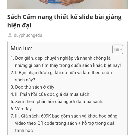
Sách Cẩm nang thiết kế slide bài giảng
hiện đại
duyphuongedu
22/07/2024
Sách
Mục lục:
Làm
slide
Đơn giản, đẹp, chuyên nghiệp và nhanh chóng là
thời
những gì bạn tìm thấy trong cuốn sách khác biệt này!
nay
I. Bạn nhận được gì khi sở hữu và làm theo cuốn
sách này?
Đọc thử sách ở đây
II. Phản hồi của độc giả đã mua sách
Xem thêm phản hồi của người đã mua sách:
Vào đây
III. Giá sách: 699K bao gồm sách và khóa học bằng
video theo QR code trong sách + hỗ trợ trong quá
trình học