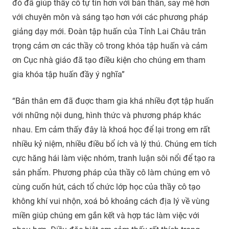
đó đã giúp thầy cô tự tin hơn với bản thân, say mê hơn
với chuyên môn và sáng tạo hơn với các phương pháp
giảng dạy mới. Đoàn tập huấn của Tỉnh Lai Châu trân
trọng cảm ơn các thầy cô trong khóa tập huấn và cảm
ơn Cục nhà giáo đã tạo điều kiện cho chúng em tham
gia khóa tập huấn đầy ý nghĩa”
“Bản thân em đã đuợc tham gia khá nhiều đợt tập huấn
với những nội dung, hình thức và phương pháp khác
nhau. Em cảm thấy đây là khoá học để lại trong em rất
nhiều kỷ niệm, nhiều điều bổ ích và lý thú. Chúng em tích
cực hăng hái làm việc nhóm, tranh luận sôi nổi để tạo ra
sản phẩm. Phương pháp của thầy cô làm chúng em vô
cùng cuốn hút, cách tổ chức lớp học của thầy cô tạo
không khí vui nhộn, xoá bỏ khoảng cách địa lý về vùng
miền giúp chúng em gắn kết và hợp tác làm việc với