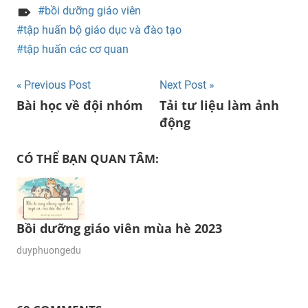
bồi dưỡng giáo viên
tập huấn bộ giáo dục và đào tạo
tập huấn các cơ quan
Post
Previous Post
Next Post
Bài học về đội nhóm
Tải tư liệu làm ảnh
navigation
động
CÓ THỂ BẠN QUAN TÂM:
Bồi dưỡng giáo viên mùa hè 2023
03/06/2023
duyphuongedu