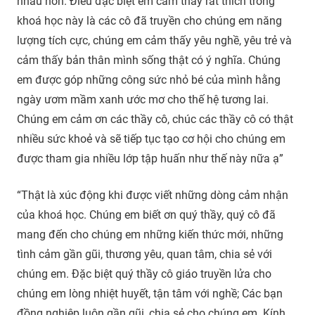
nhau hơn. Điều đặc biệt em cảm thấy rất thích trong
khoá học này là các cô đã truyền cho chúng em năng
lượng tích cực, chúng em cảm thấy yêu nghề, yêu trẻ và
cảm thấy bản thân mình sống thật có ý nghĩa. Chúng
em được góp những công sức nhỏ bé của mình hằng
ngày ươm mầm xanh ước mơ cho thế hệ tương lai.
Chúng em cảm ơn các thầy cô, chúc các thầy cô có thật
nhiều sức khoẻ và sẽ tiếp tục tạo cơ hội cho chúng em
được tham gia nhiều lớp tập huấn như thế này nữa ạ”
“Thật là xúc động khi được viết những dòng cảm nhận
của khoá học. Chúng em biết ơn quý thầy, quý cô đã
mang đến cho chúng em những kiến thức mới, những
tình cảm gần gũi, thương yêu, quan tâm, chia sẻ với
chúng em. Đặc biệt quý thầy cô giáo truyền lửa cho
chúng em lòng nhiệt huyết, tận tâm với nghề; Các bạn
đồng nghiệp luôn gần gũi, chia sẻ cho chúng em. Kính