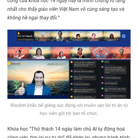
công của khóa học 14 ngày này là minh chứng rõ ràng
nhất cho thấy giáo viên Việt Nam vô cùng sáng tạo và
không hề ngại thay đổi.”
Khoảnh khắc bế giảng xúc động với muôn vàn lời tri ân từ
học viên gửi tới ban tổ chức.
Khóa học “Thử thách 14 ngày làm chủ AI tự động hoá
công việc, tìm lại sự tự do” đã khép lại, nhưng hành trình