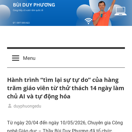
Skip
to
content
Bùi
Cùng
thầy
Duy
Menu
cô
vươn
Phương
tầm
Hành trình “tìm lại sự tự do” của hàng
quốc
tế
trăm giáo viên từ thử thách 14 ngày làm
chủ AI và tự động hóa
duyphuongedu
06/06/2026
Ứng
dụng
Từ ngày 20/04 đến ngày 10/05/2026, Chuyên gia Công
trí
nghệ Giáo dục – Thầy Bùi Duy Phương đã tổ chức