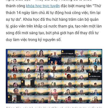
tuệ
thành công
khóa học trực tuyến
đặc biệt mang tên “Thử
nhân
thách 14 ngày làm chủ AI tự động hoá công việc, tìm lại
tạo
sự tự do”. Khóa học đã thu hút hàng trăm cán bộ quản
AI
trong
lý, giáo viên trên khắp cả nước tham gia, tạo nên một làn
giáo
sóng đổi mới sáng tạo, bứt phá giới hạn để thay đổi tư
dục
duy làm việc trong kỷ nguyên số.