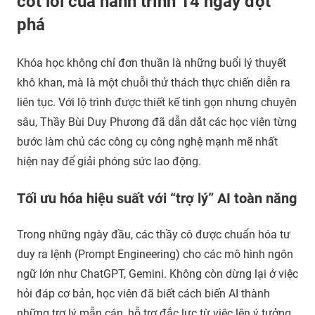
cốt lõi của hành trình 14 ngày đột
phá
Khóa học không chỉ đơn thuần là những buổi lý thuyết
khô khan, mà là một chuỗi thử thách thực chiến diễn ra
liên tục. Với lộ trình được thiết kế tinh gọn nhưng chuyên
sâu, Thầy Bùi Duy Phương đã dẫn dắt các học viên từng
bước làm chủ các công cụ công nghệ mạnh mẽ nhất
hiện nay để giải phóng sức lao động.
Tối ưu hóa hiệu suất với “trợ lý” AI toàn năng
Trong những ngày đầu, các thầy cô được chuẩn hóa tư
duy ra lệnh (Prompt Engineering) cho các mô hình ngôn
ngữ lớn như ChatGPT, Gemini. Không còn dừng lại ở việc
hỏi đáp cơ bản, học viên đã biết cách biến AI thành
những trợ lý mẫn cán, hỗ trợ đắc lực từ việc lên ý tưởng