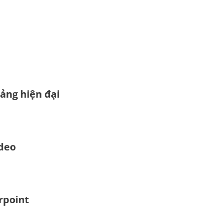
iảng hiện đại
ideo
rpoint