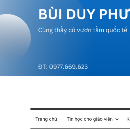
Skip
to
content
Bùi
Cùng
thầy
Duy
cô
Trang chủ
Tin học cho giáo viên
K
vươn