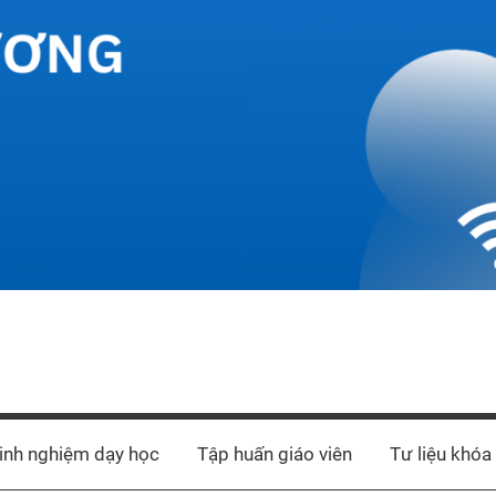
inh nghiệm dạy học
Tập huấn giáo viên
Tư liệu khóa