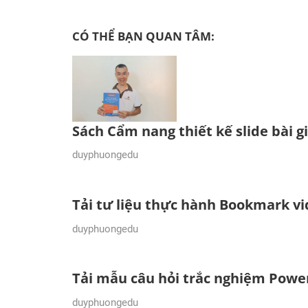
CÓ THỂ BẠN QUAN TÂM:
Sách Cẩm nang thiết kế slide bài g
22/07/2024
duyphuongedu
Tải tư liệu thực hành Bookmark v
31/03/2024
duyphuongedu
Tải mẫu câu hỏi trắc nghiệm Powe
28/01/2024
duyphuongedu