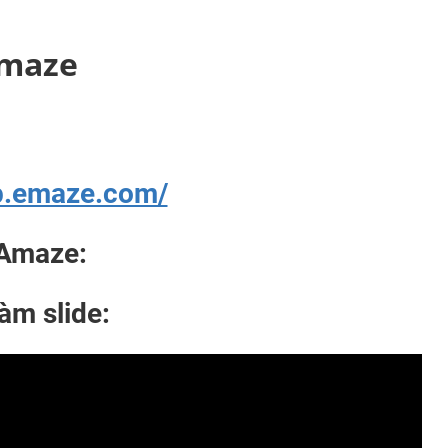
Amaze
pp.emaze.com/
Amaze:
m slide: