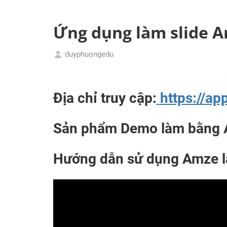
tầm
Phương
quốc
Ứng dụng làm slide 
tế
duyphuongedu
08/12/2023
Sách
Làm
slide
Địa chỉ truy cập:
https://a
thời
nay
Sản phẩm Demo làm bằng 
Hướng dẫn sử dụng Amze là