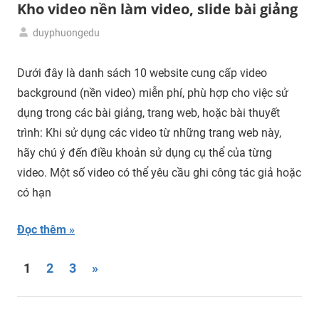
Kho video nền làm video, slide bài giảng
duyphuongedu
22/12/2023
Tải
tư
Dưới đây là danh sách 10 website cung cấp video
liệu
background (nền video) miễn phí, phù hợp cho việc sử
dụng trong các bài giảng, trang web, hoặc bài thuyết
trình: Khi sử dụng các video từ những trang web này,
hãy chú ý đến điều khoản sử dụng cụ thể của từng
video. Một số video có thể yêu cầu ghi công tác giả hoặc
có hạn
Đọc thêm
Posts
Next
1
2
3
»
Posts
navigation