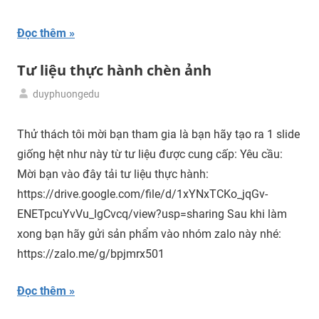
liệu
Đọc thêm
Tư liệu thực hành chèn ảnh
duyphuongedu
17/02/2024
Tải
tư
Thử thách tôi mời bạn tham gia là bạn hãy tạo ra 1 slide
liệu
giống hệt như này từ tư liệu được cung cấp: Yêu cầu:
Mời bạn vào đây tải tư liệu thực hành:
https://drive.google.com/file/d/1xYNxTCKo_jqGv-
ENETpcuYvVu_lgCvcq/view?usp=sharing Sau khi làm
xong bạn hãy gửi sản phẩm vào nhóm zalo này nhé:
https://zalo.me/g/bpjmrx501
Đọc thêm