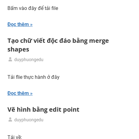
tư
Bấm vào đây để tải file
liệu
Đọc thêm
Tạo chữ viết độc đáo bằng merge
shapes
duyphuongedu
27/03/2024
Tải
tư
Tải flie thực hành ở đây
liệu
Đọc thêm
Vẽ hình bằng edit point
duyphuongedu
26/03/2024
Tải
tư
Tải về: