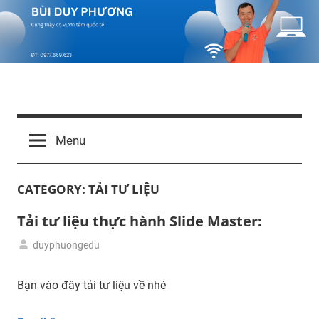
Skip
to
content
Bùi
Cùng
thầy
Duy
Menu
cô
vươn
Phương
tầm
CATEGORY:
TẢI TƯ LIỆU
quốc
tế
Tải tư liệu thực hành Slide Master:
duyphuongedu
04/04/2024
Tải
tư
Bạn vào đây tải tư liệu về nhé
liệu