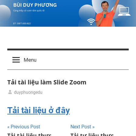
Skip
to
content
Bùi
Cùng
thầy
Duy
Menu
cô
vươn
Phương
tầm
Tải tài liệu làm Slide Zoom
quốc
tế
duyphuongedu
01/04/2024
Tải
tư
Tải tài liệu ở đây
liệu
Post
Previous Post
Next Post
Tải tài liệu thực
Tải tư liệu thực