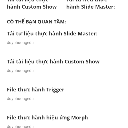
navigation
hành Custom Show
hành Slide Master:
CÓ THỂ BẠN QUAN TÂM:
Tải tư liệu thực hành Slide Master:
04/04/2024
duyphuongedu
Tải tài liệu thực hành Custom Show
01/04/2024
duyphuongedu
File thực hành Trigger
31/03/2024
duyphuongedu
File thực hành hiệu ứng Morph
29/03/2024
duyphuongedu