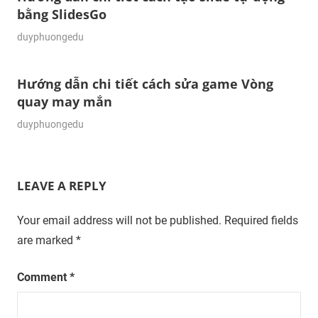
bằng SlidesGo
23/11/2023
duyphuongedu
Hướng dẫn chi tiết cách sửa game Vòng
quay may mắn
23/11/2023
duyphuongedu
LEAVE A REPLY
Your email address will not be published.
Required fields
are marked
*
Comment
*