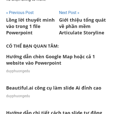
Post
Previous Post
Next Post
Lồng lời thuyết minh
Giới thiệu tổng quát
navigation
vào trong 1 file
về phần mềm
Powerpoint
Articulate Storyline
CÓ THỂ BẠN QUAN TÂM:
Hướng dẫn chèn Google Map hoặc cả 1
website vào Powerpoint
29/01/2024
duyphuongedu
Beautiful.ai công cụ làm slide Ai đỉnh cao
23/11/2023
duyphuongedu
Hướng dẫn chi tiết cách tạo slide tự động