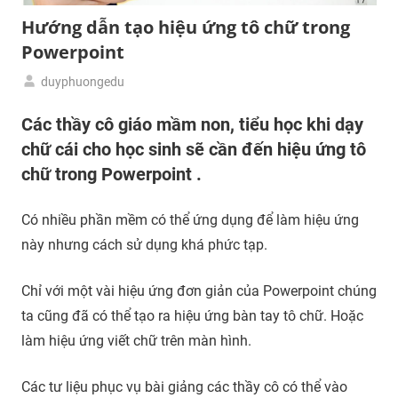
Hướng dẫn tạo hiệu ứng tô chữ trong
Powerpoint
duyphuongedu
16/03/2019
Thiết
Các thầy cô giáo mầm non, tiểu học khi dạy
kế
chữ cái cho học sinh sẽ cần đến hiệu ứng tô
bài
giảng
chữ trong Powerpoint .
điện
tử
Có nhiều phần mềm có thể ứng dụng để làm hiệu ứng
Powerpoint
này nhưng cách sử dụng khá phức tạp.
Word
Exel
Chỉ với một vài hiệu ứng đơn giản của Powerpoint chúng
cho
ta cũng đã có thể tạo ra hiệu ứng bàn tay tô chữ. Hoặc
giáo
viên
làm hiệu ứng viết chữ trên màn hình.
Các tư liệu phục vụ bài giảng các thầy cô có thể vào