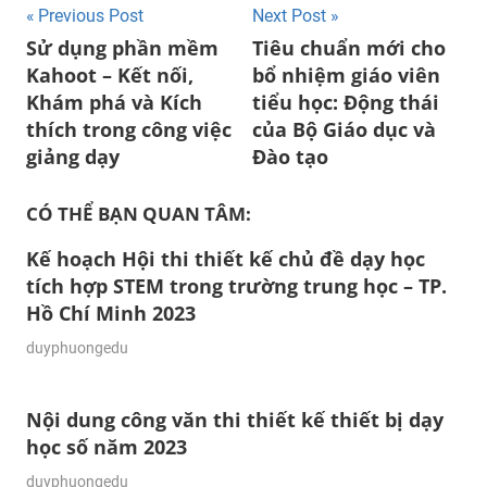
Post
Previous Post
Next Post
Sử dụng phần mềm
Tiêu chuẩn mới cho
navigation
Kahoot – Kết nối,
bổ nhiệm giáo viên
Khám phá và Kích
tiểu học: Động thái
thích trong công việc
của Bộ Giáo dục và
giảng dạy
Đào tạo
CÓ THỂ BẠN QUAN TÂM:
Kế hoạch Hội thi thiết kế chủ đề dạy học
tích hợp STEM trong trường trung học – TP.
Hồ Chí Minh 2023
27/10/2023
duyphuongedu
Nội dung công văn thi thiết kế thiết bị dạy
học số năm 2023
10/10/2023
duyphuongedu