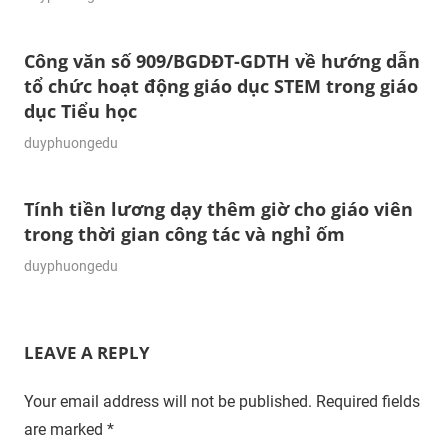
Công văn số 909/BGDĐT-GDTH về hướng dẫn
tổ chức hoạt động giáo dục STEM trong giáo
dục Tiểu học
10/10/2023
duyphuongedu
Tính tiền lương dạy thêm giờ cho giáo viên
trong thời gian công tác và nghỉ ốm
26/09/2023
duyphuongedu
LEAVE A REPLY
Your email address will not be published.
Required fields
are marked
*