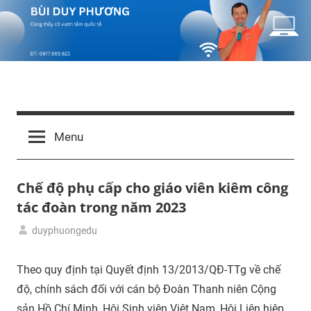
Skip
to
content
Bùi
Cùng
thầy
Duy
Menu
cô
vươn
Phương
tầm
Chế độ phụ cấp cho giáo viên kiêm công
quốc
tế
tác đoàn trong năm 2023
duyphuongedu
06/08/2023
Tin
giáo
Theo quy định tại Quyết định 13/2013/QĐ-TTg về chế
dục
độ, chính sách đối với cán bộ Đoàn Thanh niên Cộng
sản Hồ Chí Minh, Hội Sinh viên Việt Nam, Hội Liên hiệp