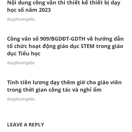
Nội dung công văn thi thiết kế thiết bị dạy
học số năm 2023
10/10/2023
duyphuongedu
Công văn số 909/BGDĐT-GDTH về hướng dẫn
tổ chức hoạt động giáo dục STEM trong giáo
dục Tiểu học
10/10/2023
duyphuongedu
Tính tiền lương dạy thêm giờ cho giáo viên
trong thời gian công tác và nghỉ ốm
26/09/2023
duyphuongedu
LEAVE A REPLY