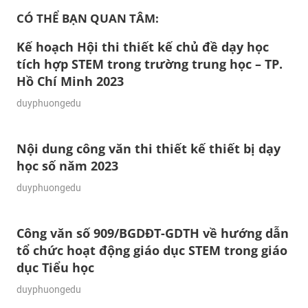
CÓ THỂ BẠN QUAN TÂM:
Kế hoạch Hội thi thiết kế chủ đề dạy học
tích hợp STEM trong trường trung học – TP.
Hồ Chí Minh 2023
27/10/2023
duyphuongedu
Nội dung công văn thi thiết kế thiết bị dạy
học số năm 2023
10/10/2023
duyphuongedu
Công văn số 909/BGDĐT-GDTH về hướng dẫn
tổ chức hoạt động giáo dục STEM trong giáo
dục Tiểu học
10/10/2023
duyphuongedu