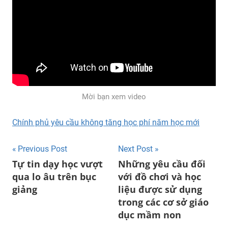
Mời bạn xem video
Chính phủ yêu cầu không tăng học phí năm học mới
Post
Previous Post
Next Post
Tự tin dạy học vượt
Những yêu cầu đối
navigation
qua lo âu trên bục
với đồ chơi và học
giảng
liệu được sử dụng
trong các cơ sở giáo
dục mầm non